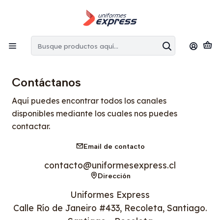
Envíos gratis:
en la Región Metropolitana por copras superiores
a $100.000 CLP
Inicio
Contacto
Contáctanos
Aquí puedes encontrar todos los canales
disponibles mediante los cuales nos puedes
contactar.
Email de contacto
contacto@uniformesexpress.cl
Dirección
Uniformes Express
Calle Río de Janeiro #433, Recoleta, Santiago.