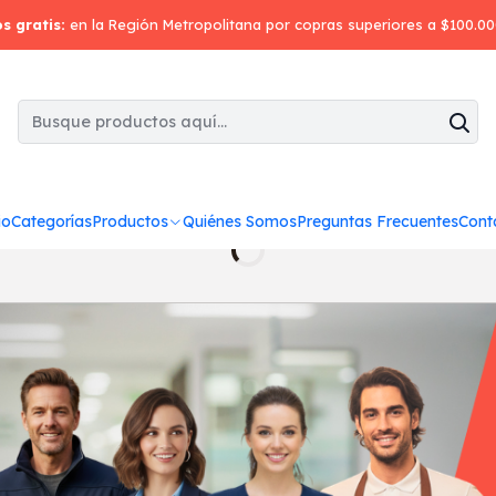
Inicio
Quiénes Somos
os gratis:
en la Región Metropolitana por copras superiores a $100.0
io
Categorías
Productos
Quiénes Somos
Preguntas Frecuentes
Cont