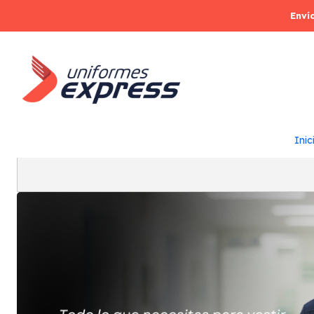
Enví
Quiénes Somos
Inic