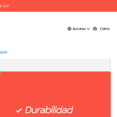
00 CLP
Acceso
Carro
acto