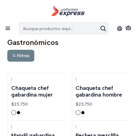
Envíos gratis:
en la Región Metropolitana por copras superiores
a $100.000 CLP
Inicio
Gastronómicos
Gastronómicos
Filtros
|
|
Chaqueta chef
Chaqueta chef
gabardina mujer
gabardina hombre
$23.750
$23.750
|
|
Mandil gabardina
Pechera mezclilla