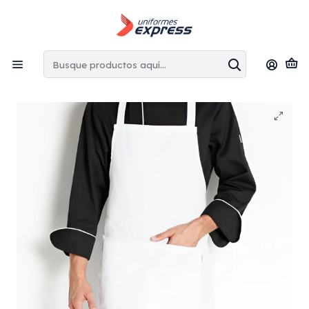
Envíos gratis:
en la Región Metropolitana por copras superiores
a $100.000 CLP
Inicio
Pecheras / Mandiles
Pechera gabardina con bolsillo unisex