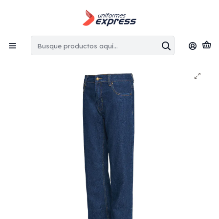
Envíos gratis:
en la Región Metropolitana por copras superiores
a $100.000 CLP
Inicio
Pantalones
Pantalón jeans trabajo mujer