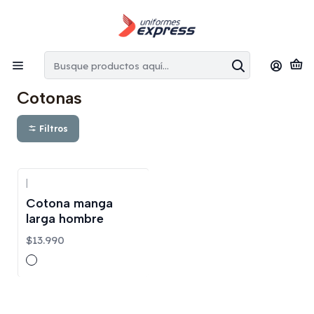
Envíos gratis:
en la Región Metropolitana por copras superiores
a $100.000 CLP
Inicio
Cotonas
Cotonas
Filtros
|
Cotona manga
larga hombre
$13.990