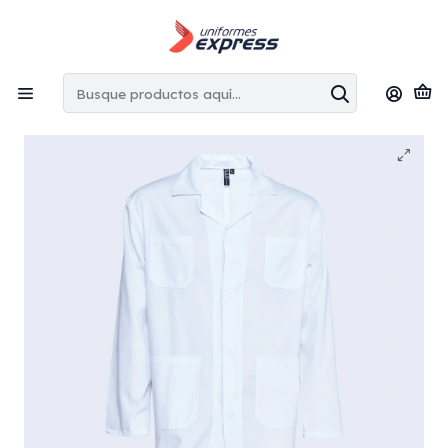
Envíos gratis:
en la Región Metropolitana por copras superiores
a $100.000 CLP
Inicio
Hombre
Cotona manga larga hombre