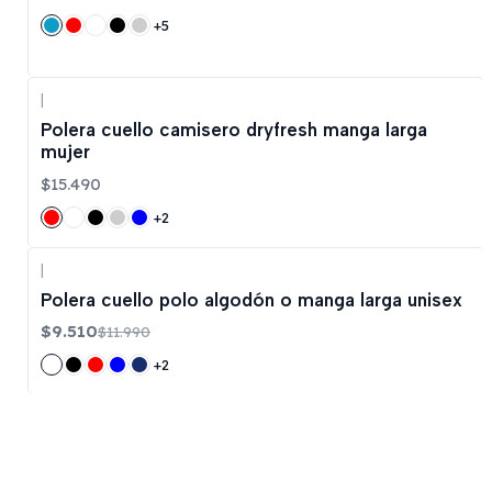
+5
|
Polera cuello camisero dryfresh manga larga
mujer
$15.490
+2
|
-21%
OFF
Polera cuello polo algodón o manga larga unisex
$9.510
$11.990
+2