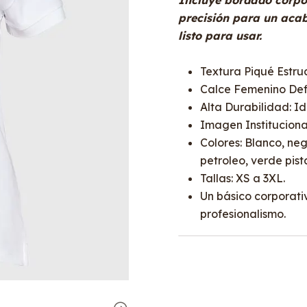
Incluye bordado corpor
precisión para un acab
listo para usar.
Textura Piqué Estru
Calce Femenino Defi
Alta Durabilidad: Id
Imagen Institucional
Colores: Blanco, neg
petroleo, verde pista
Tallas: XS a 3XL.
Un básico corporat
profesionalismo.