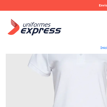
Enví
Inic