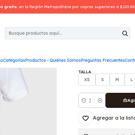
Inicio
Poleras
Polera pique manga corta mujer
os gratis:
en la Región Metropolitana por copras superiores a $100.0
|
Polera pique
COLOR
io
Categorías
Productos
Quiénes Somos
Preguntas Frecuentes
Cont
TALLA
XS
S
M
L
Agr
Cantidad
Agregar a la list