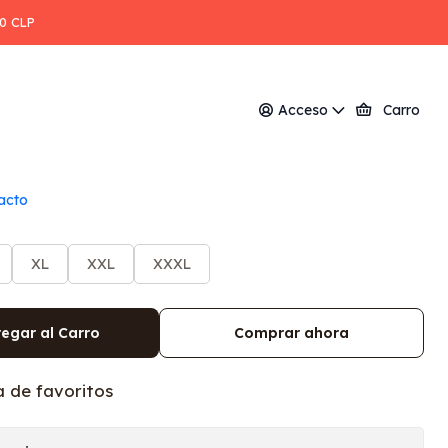
00 CLP
 manga corta mujer
Acceso
Carro
acto
XL
XXL
XXXL
egar al Carro
Comprar ahora
a de favoritos