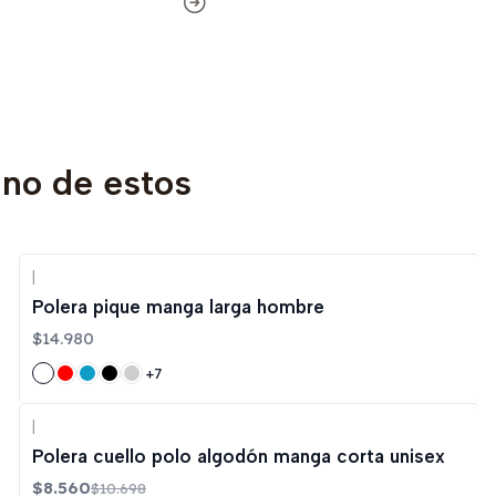
uno de estos
|
Polera pique manga larga hombre
$14.980
+7
|
-20%
OFF
Polera cuello polo algodón manga corta unisex
$8.560
$10.698