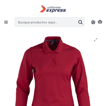
Envíos gratis:
en la Región Metropolitana por copras superiores
a $100.000 CLP
Inicio
Poleras
Polera cuello camisero dryfresh manga larga mujer