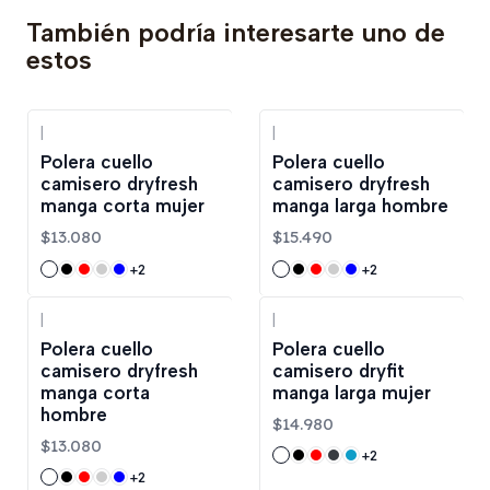
También podría interesarte uno de
estos
|
|
Polera cuello
Polera cuello
camisero dryfresh
camisero dryfresh
manga corta mujer
manga larga hombre
$13.080
$15.490
+2
+2
|
|
Polera cuello
Polera cuello
camisero dryfresh
camisero dryfit
manga corta
manga larga mujer
hombre
$14.980
$13.080
+2
+2