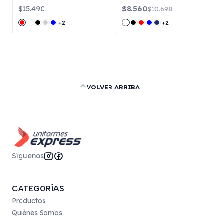
$15.490
$8.560
$10.698
+2
+2
VOLVER ARRIBA
Síguenos
CATEGORÍAS
Productos
Quiénes Somos