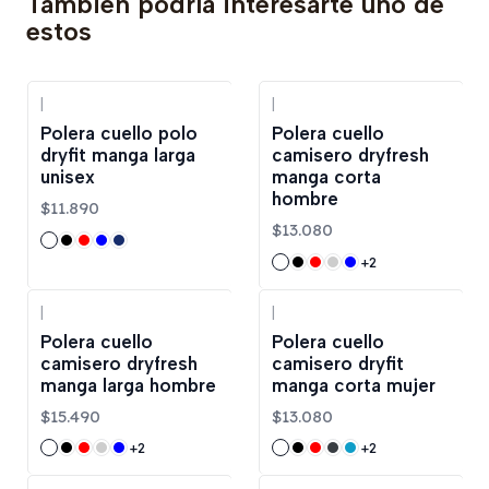
También podría interesarte uno de
estos
|
|
Polera cuello polo
Polera cuello
dryfit manga larga
camisero dryfresh
unisex
manga corta
hombre
$11.890
$13.080
+2
|
|
Polera cuello
Polera cuello
camisero dryfresh
camisero dryfit
manga larga hombre
manga corta mujer
$15.490
$13.080
+2
+2