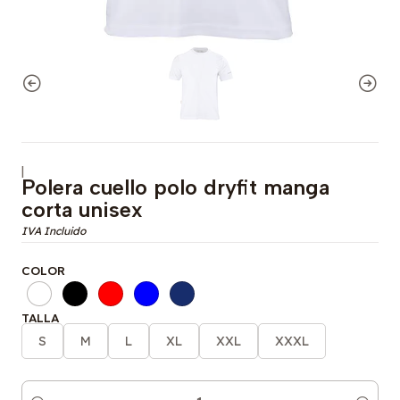
|
Polera cuello polo dryfit manga
corta unisex
COLOR
TALLA
S
M
L
XL
XXL
XXXL