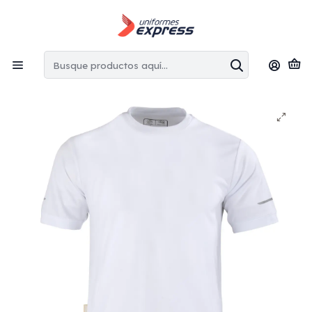
Envíos gratis:
en la Región Metropolitana por copras superiores
a $100.000 CLP
Inicio
Poleras
Polera cuello polo dryfit manga corta unisex