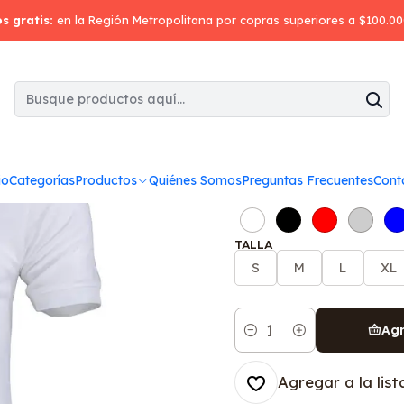
io
Poleras
Polera cuello camisero dryfresh manga corta ho
os gratis:
en la Región Metropolitana por copras superiores a $100.0
|
Polera cuell
corta hombr
io
Categorías
Productos
Quiénes Somos
Preguntas Frecuentes
Cont
COLOR
TALLA
S
M
L
XL
Agr
Cantidad
Agregar a la list