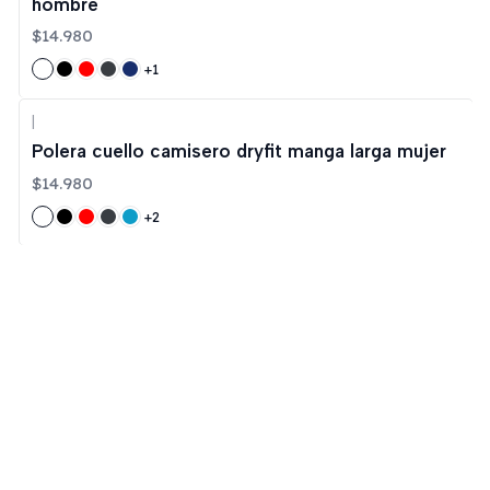
hombre
$14.980
+1
|
Polera cuello camisero dryfit manga larga mujer
$14.980
+2