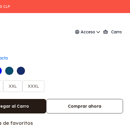
mbre
00 CLP
o camisero dryfresh manga
Acceso
Carro
e
acto
XXL
XXXL
egar al Carro
Comprar ahora
a de favoritos