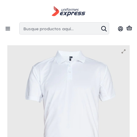
Envíos gratis:
en la Región Metropolitana por copras superiores
a $100.000 CLP
Inicio
Poleras
Polera cuello camisero dryfit manga corta hombre