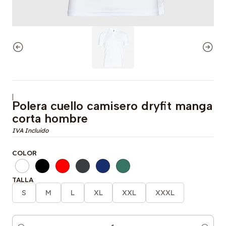
|
Polera cuello camisero dryfit manga
corta hombre
COLOR
TALLA
S
M
L
XL
XXL
XXXL