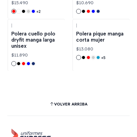
$15.490
$10.690
+2
|
|
Polera cuello polo
Polera pique manga
dryfit manga larga
corta mujer
unisex
$13.080
$11.890
+5
VOLVER ARRIBA