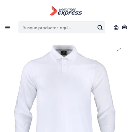
Envíos gratis:
en la Región Metropolitana por copras superiores
a $100.000 CLP
Inicio
Poleras
Polera cuello camisero dryfresh manga larga hombre