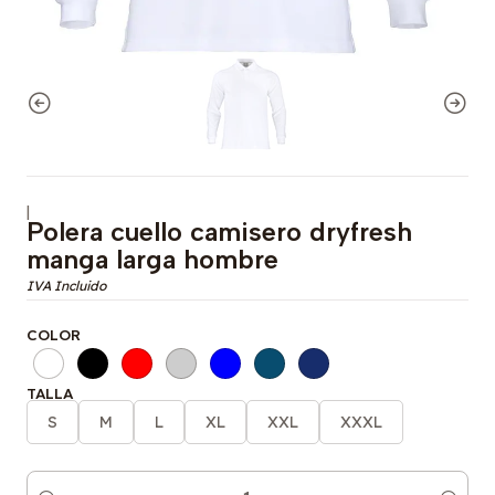
|
Polera cuello camisero dryfresh
manga larga hombre
COLOR
TALLA
S
M
L
XL
XXL
XXXL