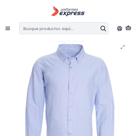
Envíos gratis:
en la Región Metropolitana por copras superiores
a $100.000 CLP
Inicio
Camisas
Camisa Oxford manga larga hombre