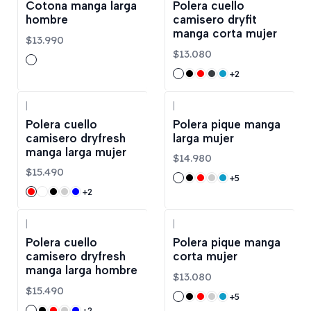
Cotona manga larga
Polera cuello
hombre
camisero dryfit
manga corta mujer
$13.990
$13.080
+2
|
|
Polera cuello
Polera pique manga
camisero dryfresh
larga mujer
manga larga mujer
$14.980
$15.490
+5
+2
|
|
Polera cuello
Polera pique manga
camisero dryfresh
corta mujer
manga larga hombre
$13.080
$15.490
+5
+2