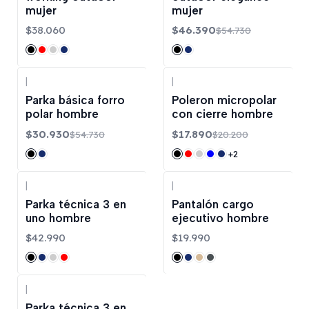
mujer
mujer
$38.060
$46.390
$54.730
|
|
-43%
OFF
-11%
OFF
Parka básica forro
Poleron micropolar
polar hombre
con cierre hombre
$30.930
$17.890
$54.730
$20.200
+2
|
|
Parka técnica 3 en
Pantalón cargo
uno hombre
ejecutivo hombre
$42.990
$19.990
|
Parka técnica 3 en