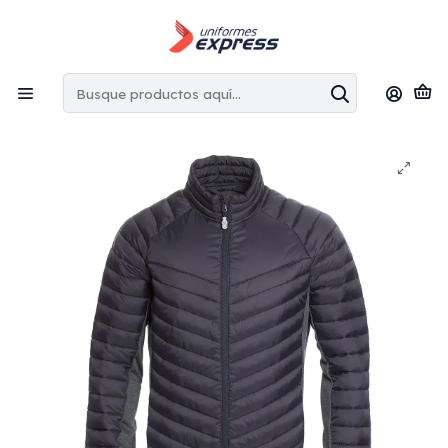
Envíos gratis:
en la Región Metropolitana por copras superiores
a $100.000 CLP
Inicio
Parkas
Parka térmica outdoor executive hombre