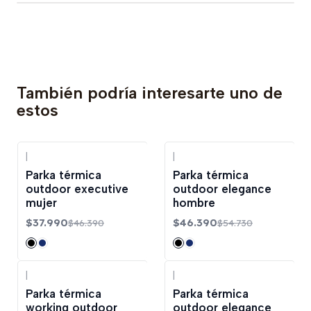
También podría interesarte uno de
estos
|
|
-18%
OFF
-15%
OFF
Parka térmica
Parka térmica
outdoor executive
outdoor elegance
mujer
hombre
$37.990
$46.390
$46.390
$54.730
|
|
-15%
OFF
Parka térmica
Parka térmica
working outdoor
outdoor elegance