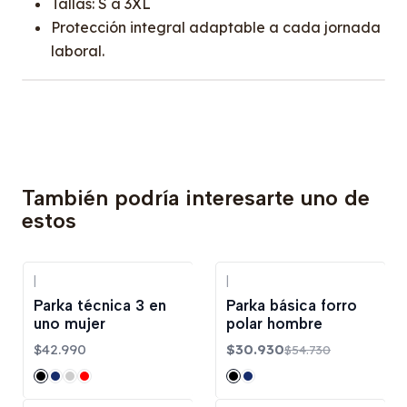
Tallas: S a 3XL
Protección integral adaptable a cada jornada
laboral.
También podría interesarte uno de
estos
|
|
-43%
OFF
Parka técnica 3 en
Parka básica forro
uno mujer
polar hombre
$42.990
$30.930
$54.730