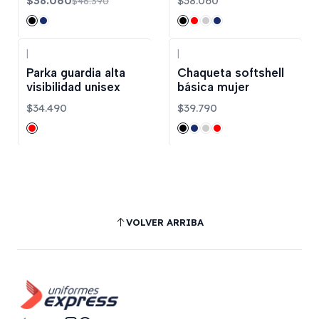
$38.060
$38.060
$46.390
|
|
Parka guardia alta
Chaqueta softshell
visibilidad unisex
básica mujer
$34.490
$39.790
VOLVER ARRIBA