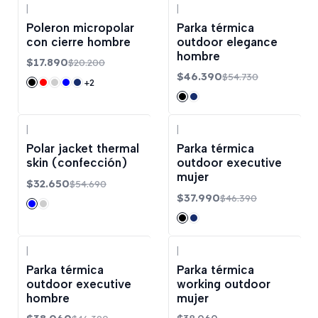
|
|
-11%
OFF
-15%
OFF
Poleron micropolar
Parka térmica
con cierre hombre
outdoor elegance
hombre
$17.890
$20.200
$46.390
$54.730
+2
|
|
-40%
OFF
-18%
OFF
Polar jacket thermal
Parka térmica
skin (confección)
outdoor executive
mujer
$32.650
$54.690
$37.990
$46.390
|
|
-18%
OFF
Parka térmica
Parka térmica
outdoor executive
working outdoor
hombre
mujer