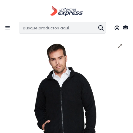
Envíos gratis:
en la Región Metropolitana por copras superiores
a $100.000 CLP
Inicio
Parkas
Parka técnica 3 en uno hombre