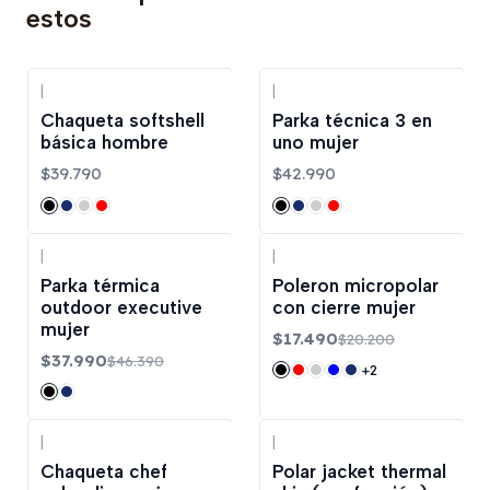
estos
|
|
Chaqueta softshell
Parka técnica 3 en
básica hombre
uno mujer
$39.790
$42.990
|
|
-18%
OFF
-13%
OFF
Parka térmica
Poleron micropolar
outdoor executive
con cierre mujer
mujer
$17.490
$20.200
$37.990
$46.390
+2
|
|
-40%
OFF
Chaqueta chef
Polar jacket thermal