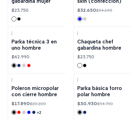
gabardina mujer
skin (confección)
$23.750
$32.650
$54.690
|
|
Parka técnica 3 en
Chaqueta chef
uno hombre
gabardina hombre
$42.990
$23.750
|
|
-11%
OFF
-43%
OFF
Poleron micropolar
Parka básica forro
con cierre hombre
polar hombre
$17.890
$30.930
$20.200
$54.730
+2