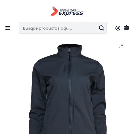
Envíos gratis:
en la Región Metropolitana por copras superiores
a $100.000 CLP
Inicio
Softshell
Chaqueta softshell básica mujer