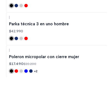
|
Parka técnica 3 en uno hombre
$42.990
|
-13%
OFF
Poleron micropolar con cierre mujer
$17.490
$20.200
+2