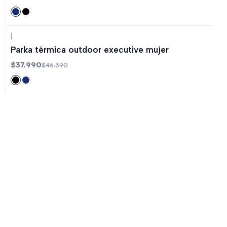
|
-18%
OFF
Parka térmica outdoor executive mujer
$37.990
$46.390