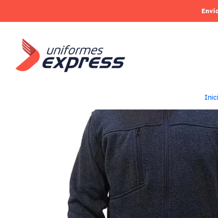
Enví
Inic