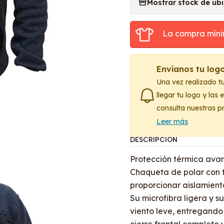
Mostrar stock de ub
La compra míni
Envíanos tu log
Una vez realizado t
llegar tu logo y las
consulta nuestras p
Leer más
DESCRIPCIÓN
Protección térmica avan
Chaqueta de polar con 
proporcionar aislamient
Su microfibra ligera y s
viento leve, entregand