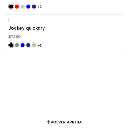
+2
|
Jockey quickdry
$7.130
+1
VOLVER ARRIBA