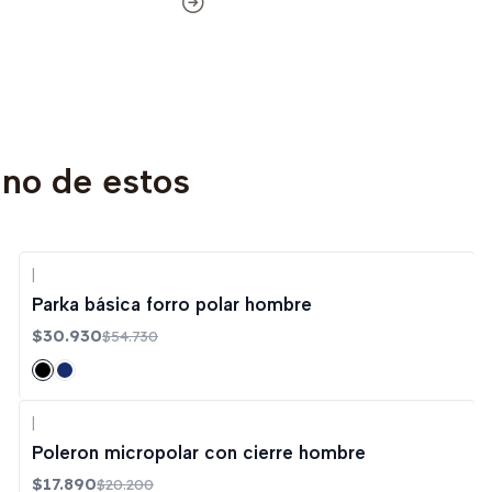
uno de estos
|
-43%
OFF
Parka básica forro polar hombre
$30.930
$54.730
|
-11%
OFF
Poleron micropolar con cierre hombre
$17.890
$20.200