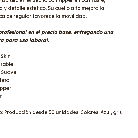
 bolsillo en el pecho con zipper en contraste,
y detalle estético. Su cuello alto mejora la
calce regular favorece la movilidad.
rofesional en el precio base, entregando una
ta para uso laboral.
 Skin
irable
y Suave
leto
ipper
r
: Producción desde 50 unidades. Colores: Azul, gris