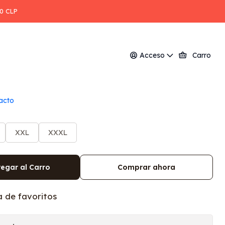
00 CLP
 thermal skin (confección)
Acceso
Carro
acto
XXL
XXXL
egar al Carro
Comprar ahora
a de favoritos