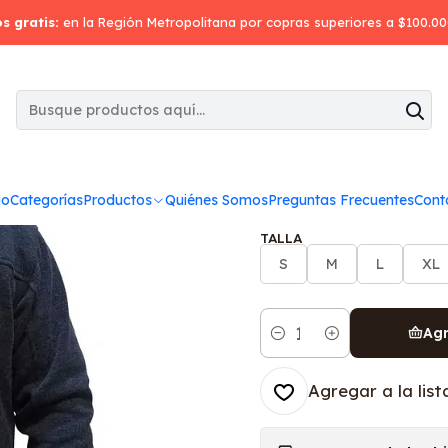
Inicio
Polar
Polar jacket thermal skin (confección)
os gratis:
en la Región Metropolitana por copras superiores a $100.0
|
Polar jacket
COLOR
io
Categorías
Productos
Quiénes Somos
Preguntas Frecuentes
Cont
TALLA
S
M
L
XL
Agr
Cantidad
Agregar a la list