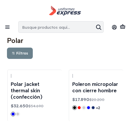
Envíos gratis:
en la Región Metropolitana por copras superiores
a $100.000 CLP
Inicio
Polar
Polar
Filtros
|
|
-40%
OFF
-11%
OFF
Polar jacket
Poleron micropolar
thermal skin
con cierre hombre
(confección)
$17.890
$20.200
$32.650
$54.690
+2