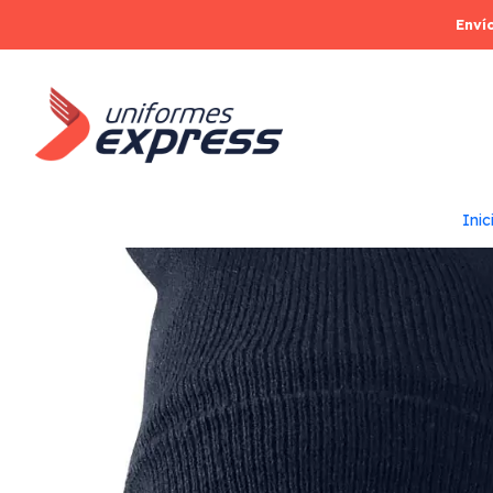
Enví
Inic