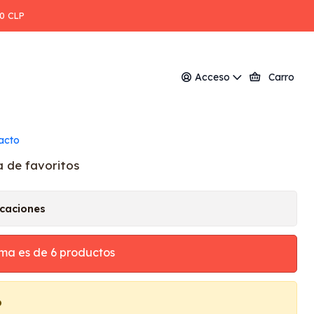
00 CLP
a con forro polar
Acceso
Carro
egar al Carro
Comprar ahora
acto
a de favoritos
icaciones
ma es de 6 productos
o