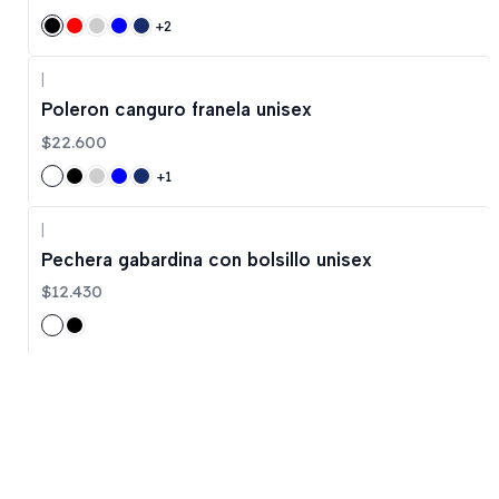
+2
|
Poleron canguro franela unisex
$22.600
+1
|
Pechera gabardina con bolsillo unisex
$12.430