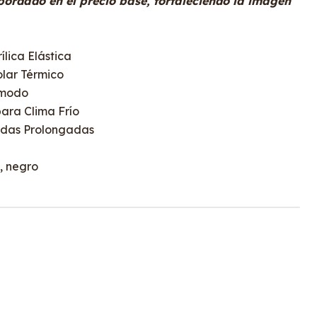
ordado en el precio base, fortaleciendo la imagen
ílica Elástica
olar Térmico
ómodo
ara Clima Frío
nadas Prolongadas
, negro