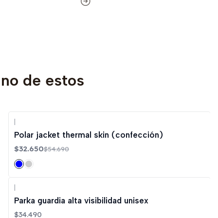
uno de estos
|
-40%
OFF
Polar jacket thermal skin (confección)
$32.650
$54.690
|
Parka guardia alta visibilidad unisex
$34.490