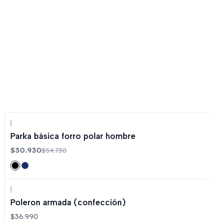
|
-43%
OFF
Parka básica forro polar hombre
$30.930
$54.730
|
Poleron armada (confección)
$36.990