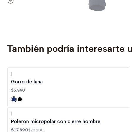
También podría interesarte 
|
Gorro de lana
$5.940
|
-11%
OFF
Poleron micropolar con cierre hombre
$17.890
$20.200