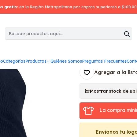
Inicio
Gorros
Gorro de lana con forro polar
os gratis:
en la Región Metropolitana por copras superiores a $100.0
|
Gorro de lan
Agr
Cantidad
io
Categorías
Productos
Quiénes Somos
Preguntas Frecuentes
Cont
Agregar a la list
Mostrar stock de ub
La compra míni
Envíanos tu log