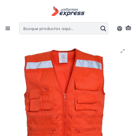
Envíos gratis:
en la Región Metropolitana por copras superiores
a $100.000 CLP
Inicio
Chaleco Geólogo & Overoles
Chaleco geólogo bolsillos poplin