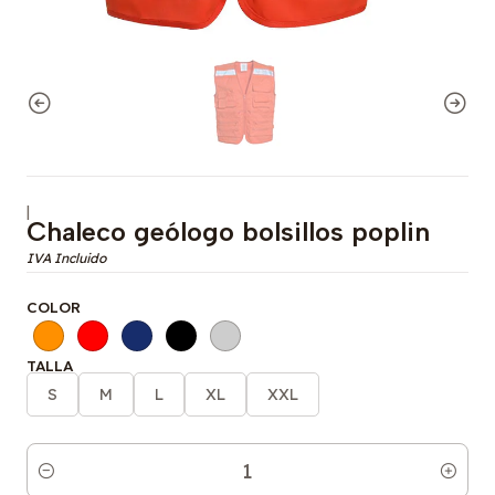
|
Chaleco geólogo bolsillos poplin
COLOR
TALLA
S
M
L
XL
XXL
Cantidad