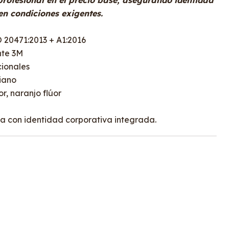
rofesional en el precio base, asegurando identidad
en condiciones exigentes.
O 20471:2013 + A1:2016
nte 3M
cionales
viano
or, naranjo flúor
a con identidad corporativa integrada.