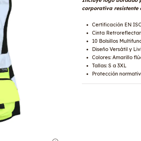
Incluye logo bordado p
corporativa resistente 
Certificación EN IS
Cinta Retroreflecta
10 Bolsillos Multifun
Diseño Versátil y Li
Colores: Amarillo flú
Tallas: S a 3XL
Protección normativ