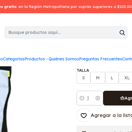
icio
Chaleco Geólogo & Overoles
Chaleco geólogo minero mu
os gratis:
en la Región Metropolitana por copras superiores a $100.0
|
Chaleco geó
COLOR
io
Categorías
Productos
Quiénes Somos
Preguntas Frecuentes
Cont
TALLA
S
M
L
XL
Agr
Cantidad
Agregar a la list