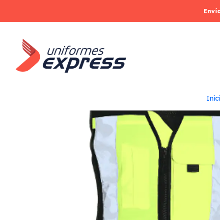
In
Enví
Inic