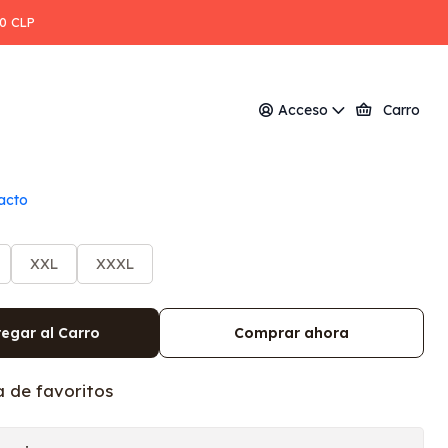
jer
00 CLP
logo minero mujer
Acceso
Carro
acto
XXL
XXXL
egar al Carro
Comprar ahora
a de favoritos