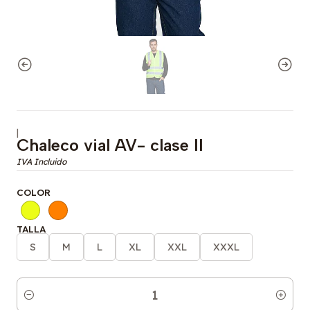
|
Chaleco vial AV- clase II
COLOR
TALLA
S
M
L
XL
XXL
XXXL
Cantidad