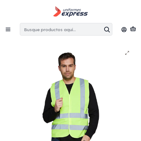
Envíos gratis:
en la Región Metropolitana por copras superiores
a $100.000 CLP
Inicio
Chaleco Geólogo & Overoles
Chaleco vial AV- clase II