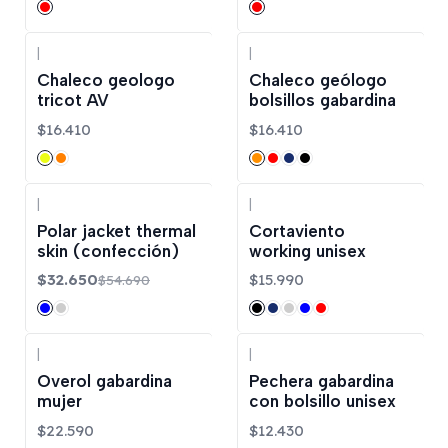
|
|
Chaleco geologo
Chaleco geólogo
tricot AV
bolsillos gabardina
$16.410
$16.410
|
|
-40%
OFF
Polar jacket thermal
Cortaviento
skin (confección)
working unisex
$32.650
$15.990
$54.690
|
|
Overol gabardina
Pechera gabardina
mujer
con bolsillo unisex
$22.590
$12.430