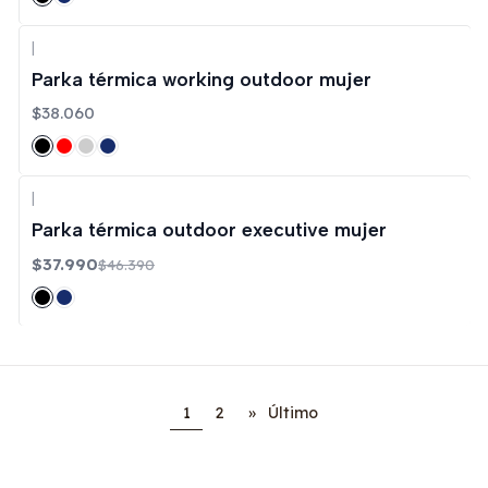
|
Parka térmica working outdoor mujer
$38.060
|
-18%
OFF
Parka térmica outdoor executive mujer
$37.990
$46.390
1
2
»
Último