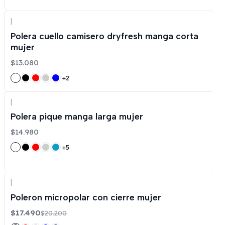
|
Polera cuello camisero dryfresh manga corta
mujer
$13.080
+2
|
Polera pique manga larga mujer
$14.980
+5
|
-13%
OFF
Poleron micropolar con cierre mujer
$17.490
$20.200