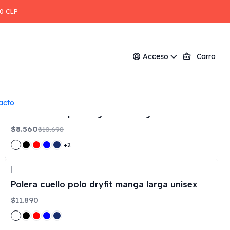
00 CLP
Filtros
Acceso
Carro
|
acto
-20%
OFF
Polera cuello polo algodón manga corta unisex
$8.560
$10.698
+2
|
Polera cuello polo dryfit manga larga unisex
$11.890