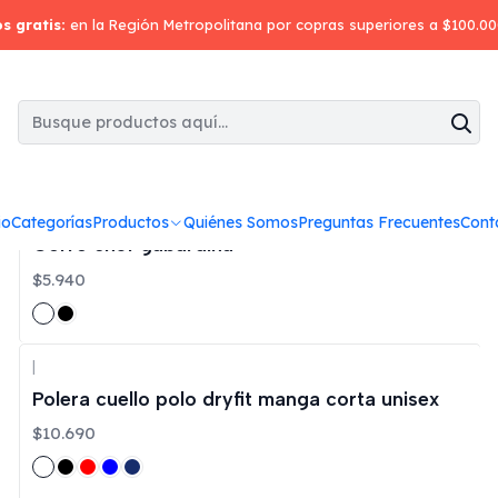
Inicio
Mujer
os gratis:
en la Región Metropolitana por copras superiores a $100.0
|
io
Categorías
Productos
Quiénes Somos
Preguntas Frecuentes
Cont
Gorro chef gabardina
$5.940
|
Polera cuello polo dryfit manga corta unisex
$10.690