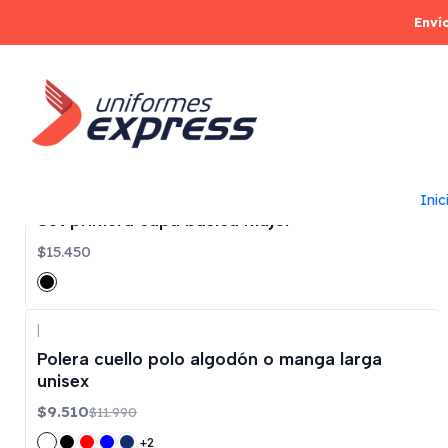
Enví
Mujer
|
Inic
Set primera capa basica mujer
$15.450
|
-21%
OFF
Polera cuello polo algodón o manga larga
unisex
$9.510
$11.990
+2